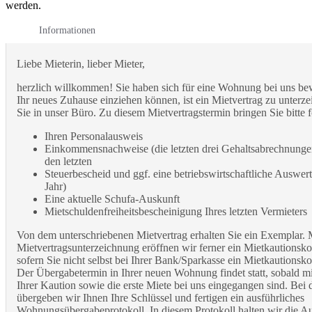
werden.
Informationen
Liebe Mieterin, lieber Mieter,
herzlich willkommen! Sie haben sich für eine Wohnung bei uns be
Ihr neues Zuhause einziehen können, ist ein Mietvertrag zu unte
Sie in unser Büro. Zu diesem Mietvertragstermin bringen Sie bitte 
Ihren Personalausweis
Einkommensnachweise (die letzten drei Gehaltsabrechnunge
den letzten
Steuerbescheid und ggf. eine betriebswirtschaftliche Auswer
Jahr)
Eine aktuelle Schufa-Auskunft
Mietschuldenfreiheitsbescheinigung Ihres letzten Vermieters
Von dem unterschriebenen Mietvertrag erhalten Sie ein Exemplar. 
Mietvertragsunterzeichnung eröffnen wir ferner ein Mietkautionsk
sofern Sie nicht selbst bei Ihrer Bank/Sparkasse ein Mietkautionsk
Der Übergabetermin in Ihrer neuen Wohnung findet statt, sobald mi
Ihrer Kaution sowie die erste Miete bei uns eingegangen sind. Be
übergeben wir Ihnen Ihre Schlüssel und fertigen ein ausführliches
Wohnungsübergabeprotokoll. In diesem Protokoll halten wir die A