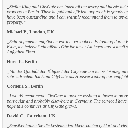
„Stefan Klug and CityGate has taken all the worry and hassle out 
property in Berlin. Their helpful and efficient approach is greatly a
have been outstanding and I can warmly recommend them to anyon
property!”
Michael P., London, UK.
„Sehr angenehm empfinden wir die persönliche Betreuung durch 
Klug, die jederzeit ein offenes Ohr für unser Anliegen und schnell
Aufgaben lösen.“
Horst P., Berlin
„Mit der Qualität der Tätigkeit der CityGate bin ich seit Anbegin
sehr zufrieden. Ich kann CityGate als Hausverwaltung nur empfehl
Cornelia S., Berlin
“I would recommend CityGate to anyone wishing to invest in proper
particular and probably elsewhere in Germany. The service I have f
hope this continues as CityGate grows.”
David C., Caterham, UK.
„Sensibel haben Sie die bestehenden Mieterkonten geklärt und viel