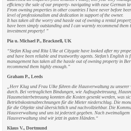
efficiency the sale of our property- navigating with ease German l
From owning properties in other countries I have never before bee
level of professionalism and dedication in support of the owner.
It has taken all the worry and hassle out of owning a rental propert
have been simply outstanding and I can warmly recommend them t
investment property! ”
Pia u. Michael P., Bracknell, UK
“Stefan Klug and Rita Ulke at Citygate have looked after my propert
and have been reliable and trustworthy agents. Stefan’s English is 
management has taken all the hassle out of owning property in Berl
recommend them highly enough.”
Graham P., Leeds
„Herr Klug und Frau Ulke führen die Hausverwaltung zu unserer v
durch. Bei vertraglichen Bindungen, wie Aufzugsbetreuung, Hausr
Hausmeisterbetreuung konnten die Kosten gesenkt werden, was sich
Betriebskostenabrechnungen für die Mieter niederschlug. Die mo
für die Objekte sind übersichtlich und nachvollziehbar. Die Komm
Hausverwaltung und uns ist jederzeit gegeben. Nach zweimaligem
Hausverwaltung sind wir jetzt in guten Händen.“
Klaus V., Dortmund