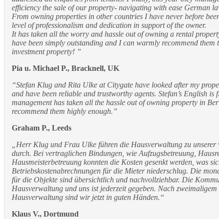
efficiency the sale of our property- navigating with ease German l
From owning properties in other countries I have never before bee
level of professionalism and dedication in support of the owner.
It has taken all the worry and hassle out of owning a rental propert
have been simply outstanding and I can warmly recommend them t
investment property! ”
Pia u. Michael P., Bracknell, UK
“Stefan Klug and Rita Ulke at Citygate have looked after my propert
and have been reliable and trustworthy agents. Stefan’s English is 
management has taken all the hassle out of owning property in Berl
recommend them highly enough.”
Graham P., Leeds
„Herr Klug und Frau Ulke führen die Hausverwaltung zu unserer v
durch. Bei vertraglichen Bindungen, wie Aufzugsbetreuung, Hausr
Hausmeisterbetreuung konnten die Kosten gesenkt werden, was sich
Betriebskostenabrechnungen für die Mieter niederschlug. Die mo
für die Objekte sind übersichtlich und nachvollziehbar. Die Komm
Hausverwaltung und uns ist jederzeit gegeben. Nach zweimaligem
Hausverwaltung sind wir jetzt in guten Händen.“
Klaus V., Dortmund