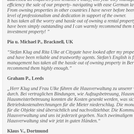
efficiency the sale of our property- navigating with ease German l
From owning properties in other countries I have never before bee
level of professionalism and dedication in support of the owner.
It has taken all the worry and hassle out of owning a rental propert
have been simply outstanding and I can warmly recommend them t
investment property! ”
Pia u. Michael P., Bracknell, UK
“Stefan Klug and Rita Ulke at Citygate have looked after my propert
and have been reliable and trustworthy agents. Stefan’s English is 
management has taken all the hassle out of owning property in Berl
recommend them highly enough.”
Graham P., Leeds
„Herr Klug und Frau Ulke führen die Hausverwaltung zu unserer v
durch. Bei vertraglichen Bindungen, wie Aufzugsbetreuung, Hausr
Hausmeisterbetreuung konnten die Kosten gesenkt werden, was sich
Betriebskostenabrechnungen für die Mieter niederschlug. Die mo
für die Objekte sind übersichtlich und nachvollziehbar. Die Komm
Hausverwaltung und uns ist jederzeit gegeben. Nach zweimaligem
Hausverwaltung sind wir jetzt in guten Händen.“
Klaus V., Dortmund