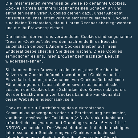
Die Internetseiten verwenden teilweise so genannte Cookies.
Cookies richten auf Ihrem Rechner keinen Schaden an und
enthalten keine Viren. Cookies dienen dazu, unser Angebot
nutzerfreundlicher, effektiver und sicherer zu machen. Cookies
sind kleine Textdateien, die auf Ihrem Rechner abgelegt werden
und die Ihr Browser speichert.
Die meisten der von uns verwendeten Cookies sind so genannte
“Session-Cookies”. Sie werden nach Ende Ihres Besuchs
automatisch gelöscht. Andere Cookies bleiben auf Ihrem
Endgerät gespeichert bis Sie diese löschen. Diese Cookies
ermöglichen es uns, Ihren Browser beim nächsten Besuch
wiederzuerkennen.
Sie können Ihren Browser so einstellen, dass Sie über das
Setzen von Cookies informiert werden und Cookies nur im
Einzelfall erlauben, die Annahme von Cookies für bestimmte
Fälle oder generell ausschließen sowie das automatische
Löschen der Cookies beim Schließen des Browser aktivieren.
Bei der Deaktivierung von Cookies kann die Funktionalität
dieser Website eingeschränkt sein.
Cookies, die zur Durchführung des elektronischen
Kommunikationsvorgangs oder zur Bereitstellung bestimmter,
Referenzen
von Ihnen erwünschter Funktionen (z.B. Warenkorbfunktion)
erforderlich sind, werden auf Grundlage von Art. 6 Abs. 1 lit. f
Sehen Sie hier einige Referenzobjekte der CityGate Immobilien
DSGVO gespeichert. Der Websitebetreiber hat ein berechtigtes
GmbH.Aus Gründen der Diskretion im Hinblick auf unsere
Interesse an der Speicherung von Cookies zur technisch
Eigentümer werden keine Adressdaten genannt. Sehen Sie hier
fehlerfreien und optimierten Bereitstellung seiner Dienste.