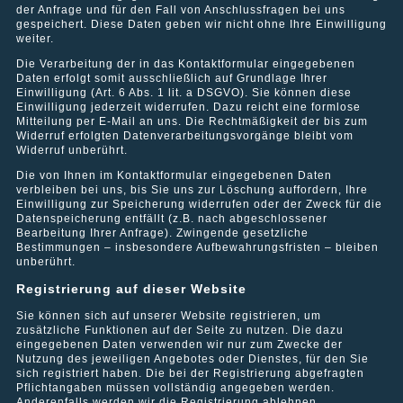
Wohn- und Geschäftshaus in Berlin-Lichtenberg
der Anfrage und für den Fall von Anschlussfragen bei uns
gespeichert. Diese Daten geben wir nicht ohne Ihre Einwilligung
weiter.
Wohn- und Geschäftshaus in Berlin-Schmargendorf
Die Verarbeitung der in das Kontaktformular eingegebenen
Daten erfolgt somit ausschließlich auf Grundlage Ihrer
Einwilligung (Art. 6 Abs. 1 lit. a DSGVO). Sie können diese
Einwilligung jederzeit widerrufen. Dazu reicht eine formlose
Wohnhaus in Berlin-Lichtenrade
Mitteilung per E-Mail an uns. Die Rechtmäßigkeit der bis zum
Widerruf erfolgten Datenverarbeitungsvorgänge bleibt vom
Widerruf unberührt.
Wohn- und Geschäftshaus in Berlin-Neukölln
Die von Ihnen im Kontaktformular eingegebenen Daten
verbleiben bei uns, bis Sie uns zur Löschung auffordern, Ihre
Einwilligung zur Speicherung widerrufen oder der Zweck für die
Datenspeicherung entfällt (z.B. nach abgeschlossener
Wohnhaus in Berlin-Neukölln
Bearbeitung Ihrer Anfrage). Zwingende gesetzliche
Bestimmungen – insbesondere Aufbewahrungsfristen – bleiben
unberührt.
Wohn- und Geschäftshaus in Berlin-Kreuzberg
Registrierung auf dieser Website
Sie können sich auf unserer Website registrieren, um
zusätzliche Funktionen auf der Seite zu nutzen. Die dazu
eingegebenen Daten verwenden wir nur zum Zwecke der
Nutzung des jeweiligen Angebotes oder Dienstes, für den Sie
sich registriert haben. Die bei der Registrierung abgefragten
Pflichtangaben müssen vollständig angegeben werden.
Anderenfalls werden wir die Registrierung ablehnen.