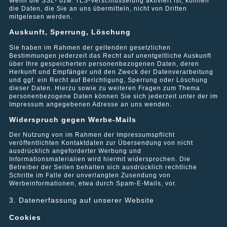
Wenn die SSL- bzw. TLS-Verschlüsselung aktiviert ist, können
die Daten, die Sie an uns übermitteln, nicht von Dritten
mitgelesen werden.
Julia Ulke | Assistenz der Geschäftsleitung
Auskunft, Sperrung, Löschung
Das Unternehmen CityGate Immobilien GmbH wurde im Jahre
1999 von seinem geschäftsführenden Gesellschafter, Stefan
Sie haben im Rahmen der geltenden gesetzlichen
Klug, gegründet. Im Jahre 2003 trat Frau Rita Ulke in das
Bestimmungen jederzeit das Recht auf unentgeltliche Auskunft
Unternehmen ein und ist ebenfalls geschäftsführende
über Ihre gespeicherten personenbezogenen Daten, deren
Gesellschafterin. Wir verstehen uns als modernes, innovatives
Herkunft und Empfänger und den Zweck der Datenverarbeitung
Dienstleistungsunternehmen auf dem Immobiliensektor. Unser
und ggf. ein Recht auf Berichtigung, Sperrung oder Löschung
Kerngeschäft liegt neben der Immobilienvermittlung im Bereich
dieser Daten. Hierzu sowie zu weiteren Fragen zum Thema
der Hausverwaltung. Die Immobilie ist unser tägliches Produkt
personenbezogene Daten können Sie sich jederzeit unter der im
und unsere Leidenschaft. In dieser Philosophie engagieren wir
Impressum angegebenen Adresse an uns wenden.
uns für unsere Klienten individuell, flexibel und schnell. Wir
Widerspruch gegen Werbe-Mails
stehen unseren Kunden mit fachlichem Know-How zur Seite in
Fragen der Investitionsplanung, Ankaufsberatung,
Der Nutzung von im Rahmen der Impressumspflicht
Standortanalyse, Finanzierung, und nachhaltigen sowie
veröffentlichten Kontaktdaten zur Übersendung von nicht
renditeorientierten Bewirtschaftung der Immobilie. CityGate
ausdrücklich angeforderter Werbung und
Immobilien GmbH bietet Ihnen das komplette Service-Spektrum.
Informationsmaterialien wird hiermit widersprochen. Die
Gut für unsere Eigentümer und gut für unsere Mieter.
Betreiber der Seiten behalten sich ausdrücklich rechtliche
Schritte im Falle der unverlangten Zusendung von
Werbeinformationen, etwa durch Spam-E-Mails, vor.
3. Datenerfassung auf unserer Website
Cookies