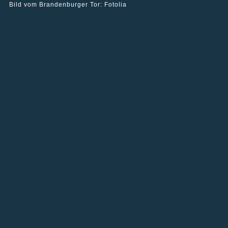
Bild vom Brandenburger Tor: Fotolia
Wohn- und Geschäftshaus in Berlin-Lichtenberg