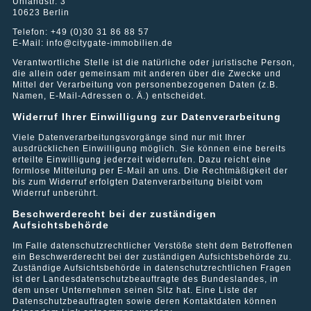
Wir machen keine Dumpingangebote, sondern bieten Ihnen
Uhlandstr. 3
Verpflichtungen zur Entfernung oder Sperrung der Nutzung von
Datenschutzerklärung.
Datenschutzerklärung.
einen fairen Preis. Unsere Verwaltungsgebühr ist immer ein
10623 Berlin
Informationen nach den allgemeinen Gesetzen bleiben hiervon
Inklusivpreis,
d.h. es gibt bei uns keine versteckten Gebühren,
unberührt. Eine diesbezügliche Haftung ist jedoch erst ab dem
OK
Telefon: +49 (0)30 31 86 88 57
Horst P., Berlin
die nicht selten bei vermeintlich günstigen Angeboten später zu
Zeitpunkt der Kenntnis einer konkreten Rechtsverletzung
E-Mail: info@citygate-immobilien.de
unschönen Überraschungen führen können.
Datenschutzerklärung.
Datenschutzerklärung.
möglich. Bei Bekanntwerden von entsprechenden
Rechtsverletzungen werden wir diese Inhalte umgehend
Verantwortliche Stelle ist die natürliche oder juristische Person,
entfernen.
die allein oder gemeinsam mit anderen über die Zwecke und
Technische Verwaltung
Mittel der Verarbeitung von personenbezogenen Daten (z.B.
„Mit der Qualität der Tätigkeit der CityGate bin ich seit Anbeginn
OK
OK
Haftung für Links
Namen, E-Mail-Adressen o. Ä.) entscheidet.
der Zusammenarbeit sehr zufrieden. Ich kann CityGate als
Hausverwaltung nur empfehlen. „
Rufen Sie uns einfach an oder schreiben Sie uns eine
Unser Angebot enthält Links zu externen Websites Dritter, auf
Widerruf Ihrer Einwilligung zur Datenverarbeitung
Nachricht. Oder fordern Sie doch gleich unverbindlich und
deren Inhalte wir keinen Einfluss haben. Deshalb können wir für
individuell unser Hausverwaltungsangebot an, das Sie per
diese fremden Inhalte auch keine Gewähr übernehmen. Für die
Viele Datenverarbeitungsvorgänge sind nur mit Ihrer
Cornelia S., Berlin
Email erhalten.
Inhalte der verlinkten Seiten ist stets der jeweilige Anbieter oder
ausdrücklichen Einwilligung möglich. Sie können eine bereits
Betreiber der Seiten verantwortlich. Die verlinkten Seiten
erteilte Einwilligung jederzeit widerrufen. Dazu reicht eine
wurden zum Zeitpunkt der Verlinkung auf mögliche
formlose Mitteilung per E-Mail an uns. Die Rechtmäßigkeit der
Hausverwaltungsangebot anfordern
Rechtsverstöße überprüft. Rechtswidrige Inhalte waren zum
bis zum Widerruf erfolgten Datenverarbeitung bleibt vom
Zeitpunkt der Verlinkung nicht erkennbar.
Widerruf unberührt.
“I would recommend CityGate to anyone wishing to invest in
property in Berlin in particular and probably elsewhere in
Eine permanente inhaltliche Kontrolle der verlinkten Seiten ist
Beschwerderecht bei der zuständigen
Germany. The service I have found is excellent and I hope this
jedoch ohne konkrete Anhaltspunkte einer Rechtsverletzung
Aufsichtsbehörde
continues as CityGate grows.”
nicht zumutbar. Bei Bekanntwerden von Rechtsverletzungen
werden wir derartige Links umgehend entfernen.
Im Falle datenschutzrechtlicher Verstöße steht dem Betroffenen
ein Beschwerderecht bei der zuständigen Aufsichtsbehörde zu.
Urheberrecht
David C., Caterham, UK.
Zuständige Aufsichtsbehörde in datenschutzrechtlichen Fragen
ist der Landesdatenschutzbeauftragte des Bundeslandes, in
Die durch die Seitenbetreiber erstellten Inhalte und Werke auf
dem unser Unternehmen seinen Sitz hat. Eine Liste der
diesen Seiten unterliegen dem deutschen Urheberrecht. Die
Datenschutzbeauftragten sowie deren Kontaktdaten können
Vervielfältigung, Bearbeitung, Verbreitung und jede Art der