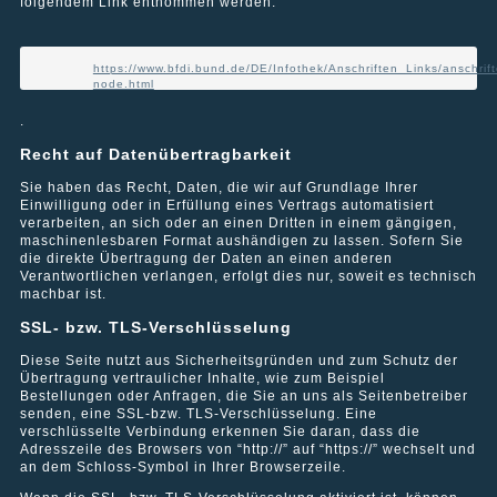
folgendem Link entnommen werden:
„Sensibel haben Sie die bestehenden Mieterkonten geklärt und
Verwertung außerhalb der Grenzen des Urheberrechtes
viel für das Vertrauen der Mieter in Verwalter und Vermieter
bedürfen der schriftlichen Zustimmung des jeweiligen Autors
getan. Auch unser Vertrauen genießen Sie in höchstem Maße.
bzw. Erstellers. Downloads und Kopien dieser Seite sind nur für
Jedem Vermieter können wir empfehlen, Sie mit der
den privaten, nicht kommerziellen Gebrauch gestattet.
https://www.bfdi.bund.de/DE/Infothek/Anschriften_Links/anschrift
Hausverwaltung zu betrauen.“
node.html
Soweit die Inhalte auf dieser Seite nicht vom Betreiber erstellt
wurden, werden die Urheberrechte Dritter beachtet.
.
Insbesondere werden Inhalte Dritter als solche gekennzeichnet.
Astrid B., Leutkirch
Sollten Sie trotzdem auf eine Urheberrechtsverletzung
Recht auf Datenübertragbarkeit
aufmerksam werden, bitten wir um einen entsprechenden
Hinweis. Bei Bekanntwerden von Rechtsverletzungen werden
Sie haben das Recht, Daten, die wir auf Grundlage Ihrer
wir derartige Inhalte umgehend entfernen.
Einwilligung oder in Erfüllung eines Vertrags automatisiert
verarbeiten, an sich oder an einen Dritten in einem gängigen,
Mitgliedschaften:
maschinenlesbaren Format aushändigen zu lassen. Sofern Sie
die direkte Übertragung der Daten an einen anderen
Verantwortlichen verlangen, erfolgt dies nur, soweit es technisch
Ring Deutscher Makler
machbar ist.
SSL- bzw. TLS-Verschlüsselung
Diese Seite nutzt aus Sicherheitsgründen und zum Schutz der
Über uns
Übertragung vertraulicher Inhalte, wie zum Beispiel
Bestellungen oder Anfragen, die Sie an uns als Seitenbetreiber
senden, eine SSL-bzw. TLS-Verschlüsselung. Eine
verschlüsselte Verbindung erkennen Sie daran, dass die
Rita Ulke | Geschäftsführerin
Adresszeile des Browsers von “http://” auf “https://” wechselt und
an dem Schloss-Symbol in Ihrer Browserzeile.
Stefan Klug | Geschäftsführer