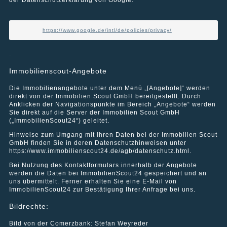
Wohnhaus in Berlin-Treptow
https://www.google.de/intl/de/policies/privacy/
.
Immobilienscout-Angebote
Die Immobilienangebote unter dem Menü „[Angebote]“ werden
direkt von der Immobilien Scout GmbH bereitgestellt. Durch
Anklicken der Navigationspunkte im Bereich „Angebote“ werden
Sie direkt auf die Server der Immobilien Scout GmbH
(„ImmobilienScout24“) geleitet.
Hinweise zum Umgang mit Ihren Daten bei der Immobilien Scout
GmbH finden Sie in deren Datenschutzhinweisen unter
https://www.immobilienscout24.de/agb/datenschutz.html.
Bei Nutzung des Kontaktformulars innerhalb der Angebote
werden die Daten bei ImmobilienScout24 gespeichert und an
uns übermittelt. Ferner erhalten Sie eine E-Mail von
ImmobilienScout24 zur Bestätigung Ihrer Anfrage bei uns.
Wohn- und Geschäftshaus in Berlin-Spandau
Bildrechte:
Bild von der Comerzbank: Stefan Weyreder