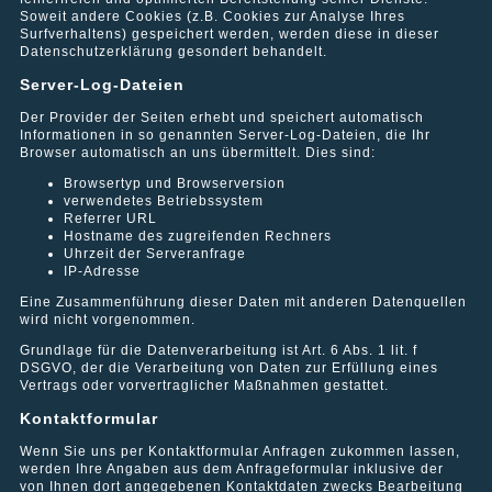
einige Referenzobjekte der CityGate Immobilien GmbH.Aus
Soweit andere Cookies (z.B. Cookies zur Analyse Ihres
Gründen der Diskretion im Hinblick auf unsere Eigentümer
Surfverhaltens) gespeichert werden, werden diese in dieser
werden keine Adressdaten genannt.
Datenschutzerklärung gesondert behandelt.
Server-Log-Dateien
Der Provider der Seiten erhebt und speichert automatisch
Informationen in so genannten Server-Log-Dateien, die Ihr
Browser automatisch an uns übermittelt. Dies sind:
Wohn- und Geschäftshaus in Berlin-Charlottenburg
Browsertyp und Browserversion
verwendetes Betriebssystem
Referrer URL
Wohn- und Geschäftshaus in Berlin-Kreuzberg
Hostname des zugreifenden Rechners
Uhrzeit der Serveranfrage
IP-Adresse
Wohn- und Geschäftshaus in Berlin-Friedrichshain
Eine Zusammenführung dieser Daten mit anderen Datenquellen
wird nicht vorgenommen.
Grundlage für die Datenverarbeitung ist Art. 6 Abs. 1 lit. f
Wohn- und Geschäftshaus in Berlin-Schöneberg
DSGVO, der die Verarbeitung von Daten zur Erfüllung eines
Vertrags oder vorvertraglicher Maßnahmen gestattet.
Kontaktformular
Wohn- und Geschäftshaus in Berlin-Wilmersdorf
Wenn Sie uns per Kontaktformular Anfragen zukommen lassen,
werden Ihre Angaben aus dem Anfrageformular inklusive der
von Ihnen dort angegebenen Kontaktdaten zwecks Bearbeitung