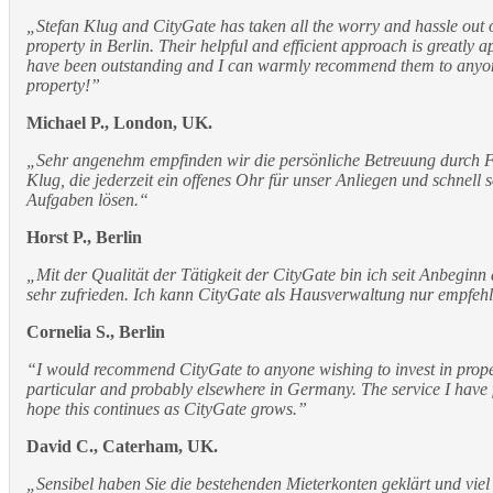
„Stefan Klug and CityGate has taken all the worry and hassle out 
property in Berlin. Their helpful and efficient approach is greatly a
have been outstanding and I can warmly recommend them to anyon
property!”
Michael P., London, UK.
„Sehr angenehm empfinden wir die persönliche Betreuung durch 
Klug, die jederzeit ein offenes Ohr für unser Anliegen und schnell
Aufgaben lösen.“
Horst P., Berlin
„Mit der Qualität der Tätigkeit der CityGate bin ich seit Anbegin
sehr zufrieden. Ich kann CityGate als Hausverwaltung nur empfehl
Cornelia S., Berlin
“I would recommend CityGate to anyone wishing to invest in proper
particular and probably elsewhere in Germany. The service I have f
hope this continues as CityGate grows.”
David C., Caterham, UK.
„Sensibel haben Sie die bestehenden Mieterkonten geklärt und viel