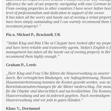
efficiency the sale of our property- navigating with ease German l
From owning properties in other countries I have never before bee
level of professionalism and dedication in support of the owner.
It has taken all the worry and hassle out of owning a rental propert
have been simply outstanding and I can warmly recommend them t
investment property! ”
Pia u. Michael P., Bracknell, UK
“Stefan Klug and Rita Ulke at Citygate have looked after my propert
and have been reliable and trustworthy agents. Stefan’s English is 
management has taken all the hassle out of owning property in Berl
recommend them highly enough.”
Graham P., Leeds
„Herr Klug und Frau Ulke führen die Hausverwaltung zu unserer v
durch. Bei vertraglichen Bindungen, wie Aufzugsbetreuung, Hausr
Hausmeisterbetreuung konnten die Kosten gesenkt werden, was sich
Betriebskostenabrechnungen für die Mieter niederschlug. Die mo
für die Objekte sind übersichtlich und nachvollziehbar. Die Komm
Hausverwaltung und uns ist jederzeit gegeben. Nach zweimaligem
Hausverwaltung sind wir jetzt in guten Händen.“
Klaus V., Dortmund