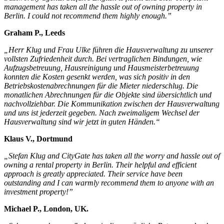
management has taken all the hassle out of owning property in
Berlin. I could not recommend them highly enough.”
Graham P., Leeds
„Herr Klug und Frau Ulke führen die Hausverwaltung zu unserer
vollsten Zufriedenheit durch. Bei vertraglichen Bindungen, wie
Aufzugsbetreuung, Hausreinigung und Hausmeisterbetreuung
konnten die Kosten gesenkt werden, was sich positiv in den
Betriebskostenabrechnungen für die Mieter niederschlug. Die
monatlichen Abrechnungen für die Objekte sind übersichtlich und
nachvollziehbar. Die Kommunikation zwischen der Hausverwaltung
und uns ist jederzeit gegeben. Nach zweimaligem Wechsel der
Hausverwaltung sind wir jetzt in guten Händen.“
Klaus V., Dortmund
„Stefan Klug and CityGate has taken all the worry and hassle out of
owning a rental property in Berlin. Their helpful and efficient
approach is greatly appreciated. Their service have been
outstanding and I can warmly recommend them to anyone with an
investment property!”
Michael P., London, UK.