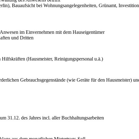
in), Bauaufsicht bei Wohnungsangelegenheiten, Grünamt, Investitions
as Anwesen im Einvernehmen mit dem Hauseigentümer
aften und Dritten
ilfskräften (Hausmeister, Reinigungspersonal u.ä.)
derlichen Gebrauchsgegenstände (wie Geräte für den Hausmeister) und
 31.12. des Jahres incl. aller Buchhaltungsarbeiten
klage aus dem monatlichen Mietertrags-Soll