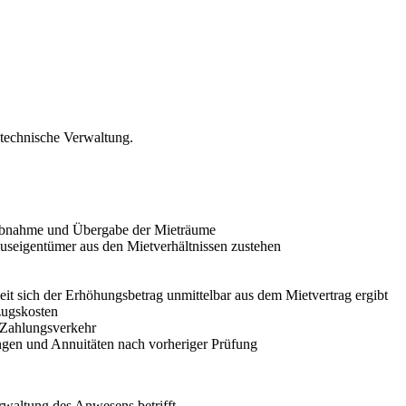
technische Verwaltung.
 Abnahme und Übergabe der Mieträume
seigentümer aus den Mietverhältnissen zustehen
it sich der Erhöhungsbetrag unmittelbar aus dem Mietvertrag ergibt
zugskosten
n Zahlungsverkehr
gen und Annuitäten nach vorheriger Prüfung
rwaltung des Anwesens betrifft