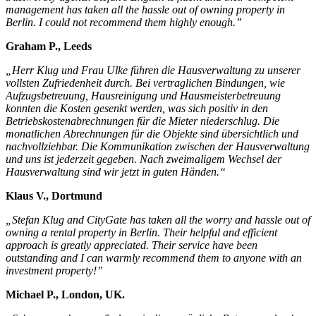
management has taken all the hassle out of owning property in
Berlin. I could not recommend them highly enough.”
Graham P., Leeds
„Herr Klug und Frau Ulke führen die Hausverwaltung zu unserer
vollsten Zufriedenheit durch. Bei vertraglichen Bindungen, wie
Aufzugsbetreuung, Hausreinigung und Hausmeisterbetreuung
konnten die Kosten gesenkt werden, was sich positiv in den
Betriebskostenabrechnungen für die Mieter niederschlug. Die
monatlichen Abrechnungen für die Objekte sind übersichtlich und
nachvollziehbar. Die Kommunikation zwischen der Hausverwaltung
und uns ist jederzeit gegeben. Nach zweimaligem Wechsel der
Hausverwaltung sind wir jetzt in guten Händen.“
Klaus V., Dortmund
„Stefan Klug and CityGate has taken all the worry and hassle out of
owning a rental property in Berlin. Their helpful and efficient
approach is greatly appreciated. Their service have been
outstanding and I can warmly recommend them to anyone with an
investment property!”
Michael P., London, UK.