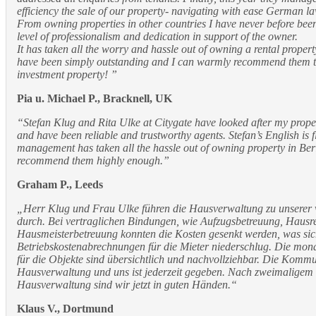
efficiency the sale of our property- navigating with ease German l
From owning properties in other countries I have never before bee
level of professionalism and dedication in support of the owner.
It has taken all the worry and hassle out of owning a rental propert
have been simply outstanding and I can warmly recommend them t
investment property! ”
Pia u. Michael P., Bracknell, UK
“Stefan Klug and Rita Ulke at Citygate have looked after my propert
and have been reliable and trustworthy agents. Stefan’s English is 
management has taken all the hassle out of owning property in Berl
recommend them highly enough.”
Graham P., Leeds
„Herr Klug und Frau Ulke führen die Hausverwaltung zu unserer v
durch. Bei vertraglichen Bindungen, wie Aufzugsbetreuung, Hausr
Hausmeisterbetreuung konnten die Kosten gesenkt werden, was sich
Betriebskostenabrechnungen für die Mieter niederschlug. Die mo
für die Objekte sind übersichtlich und nachvollziehbar. Die Komm
Hausverwaltung und uns ist jederzeit gegeben. Nach zweimaligem
Hausverwaltung sind wir jetzt in guten Händen.“
Klaus V., Dortmund